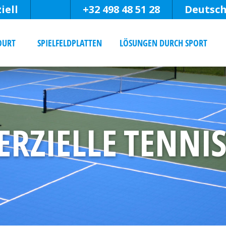
iell
+32 498 48 51 28
Deutsc
OURT
SPIELFELDPLATTEN
LÖSUNGEN DURCH SPORT
RZIELLE TENNIS