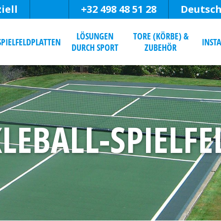
iell
+32 498 48 51 28
Deutsc
LÖSUNGEN
TORE (KÖRBE) &
SPIELFELDPLATTEN
INST
DURCH SPORT
ZUBEHÖR
KLEBALL-SPIELFE