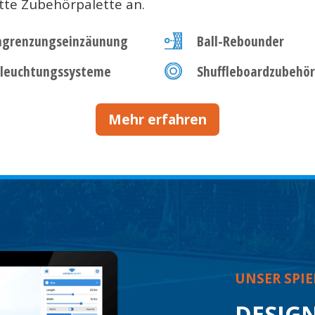
tte Zubehörpalette an.
ngrenzungseinzäunung
Ball-Rebounder
leuchtungssysteme
Shuffleboardzubehör
Mehr erfahren
UNSER SPIE
DESIGN