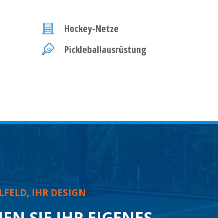
Hockey-Netze
Pickleballausrüstung
LFELD, IHR DESIGN
EN SIE IHR EIGENES