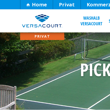
Skip
Home
Privat
Kommerz
to
WASHALB
Content
VERSACOURT
PIC