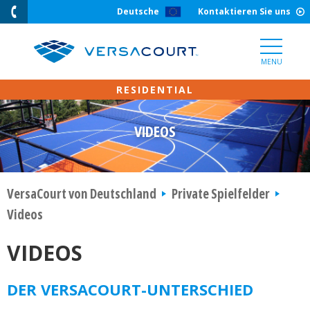
Skip
Deutsche
Kontaktieren Sie uns
to
Content
MENU
VIDEOS
VersaCourt von Deutschland
Private Spielfelder
Videos
VIDEOS
DER VERSACOURT-UNTERSCHIED